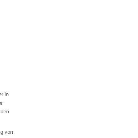
rlin
er
 den
ig von