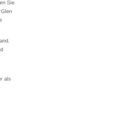
en Sie
rGlen
t
and.
nd
r als