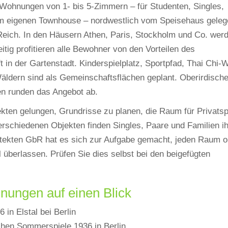
ohnungen von 1- bis 5-Zimmern – für Studenten, Singles,
nem eigenen Townhouse – nordwestlich vom Speisehaus geleg
 Reich. In den Häusern Athen, Paris, Stockholm und Co. wer
tig profitieren alle Bewohner von den Vorteilen des
in der Gartenstadt. Kinderspielplatz, Sportpfad, Thai Chi-
ldern sind als Gemeinschaftsflächen geplant. Oberirdisch
gen runden das Angebot ab.
ekten gelungen, Grundrisse zu planen, die Raum für Privats
erschiedenen Objekten finden Singles, Paare und Familien ih
itekten GbR hat es sich zur Aufgabe gemacht, jeden Raum o
 überlassen. Prüfen Sie dies selbst bei den beigefügten
nungen auf einen Blick
in Elstal bei Berlin
chen Sommerspiele 1936 in Berlin