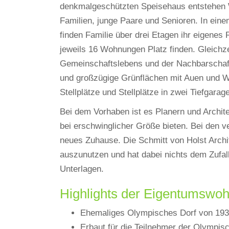
denkmalgeschützten Speisehaus entstehen W
Familien, junge Paare und Senioren. In ei
finden Familie über drei Etagen ihr eigenes
jeweils 16 Wohnungen Platz finden. Gleichzei
Gemeinschaftslebens und der Nachbarschaft 
und großzügige Grünflächen mit Auen und Wä
Stellplätze und Stellplätze in zwei Tiefgara
Bei dem Vorhaben ist es Planern und Archit
bei erschwinglicher Größe bieten. Bei den v
neues Zuhause. Die Schmitt von Holst Arch
auszunutzen und hat dabei nichts dem Zufall
Unterlagen.
Highlights der Eigentumswoh
Ehemaliges Olympisches Dorf von 1936 
Erbaut für die Teilnehmer der Olympis