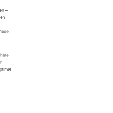
en –
den
Wiese
e
phäre
r
ptimal