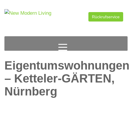
Zum
Inhalt
springen
Rückrufservice
Eigentumswohnungen
– Ketteler-GÄRTEN,
Nürnberg