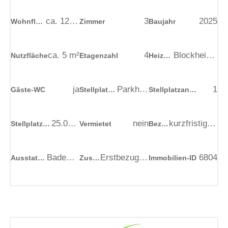
ca.
121
m²
3
2025
Wohnfläche
Zimmer
Baujahr
ca.
5
m²
4
Blockheizkraftwerk
Nutzfläche
Etagenzahl
Heizungsart
ja
Parkhaus
1
Gäste-WC
Stellplatztyp
Stellplatzanzahl
25.000,00
€
nein
kurzfristig/ nach Vereinbarung
Stellplatzkaufpreis
Vermietet
Bezugstermin
Badewanne Dusche
Erstbezug nach Sanierung
6804
Ausstattung des Bades
Zustand
Immobilien-ID